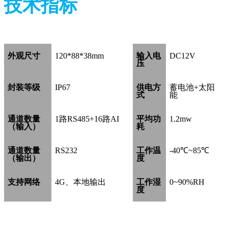
技术指标
外观尺寸
120*88*38mm
输入电
DC12V
压
封装等级
IP67
供电方
蓄电池+太阳
式
能
通道数量
1路RS485+16路AI
平均功
1.2mw
（输入）
耗
通道数量
RS232
工作温
-40℃~85℃
（输出）
度
支持网络
4G、本地输出
工作湿
0~90%RH
度